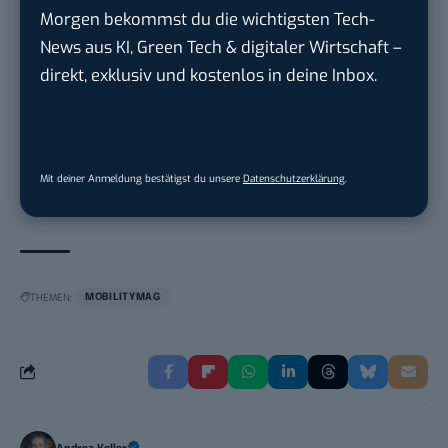
Morgen bekommst du die wichtigsten Tech-
Social Media – / Channel – Lead (...
News aus KI, Green Tech & digitaler Wirtschaft –
EDEKA Südwest Stiftung & Co. KG
in
Offenburg
direkt, exklusiv und kostenlos in deine Inbox.
Volontär (m/w/d) Online-Redaktion &
Conte...
TURCK-Gruppe
in
Mülheim an der Ruhr
Mit deiner Anmeldung bestätigst du unsere
Datenschutzerklärung
.
THEMEN:
MOBILITYMAG