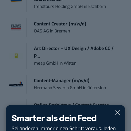
trendtours Holding GmbH
in
Eschborn
Content Creator (m/w/d)
OAS AG
in
Bremen
Art Director – UX Design / Adobe CC /
P...
meap GmbH
in
Witten
Content-Manager (m/w/d)
Hermann Sewerin GmbH
in
Gütersloh
Online-Redakteur / Content Creator
(m/w/d) B2...
Smarter als dein Feed
TURCK-Gruppe
in
Mülheim an der Ruhr
Sei anderen immer einen Schritt voraus. Jeden