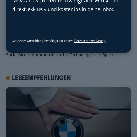
News aus KI, Green Tech & digitaler Wirtschaft –
Andrea Keller
direkt, exklusiv und kostenlos in deine Inbox.
Andrea war von 2017 bis 2023 für BASIC thinking tätig. Bereits
während ihrer Schulzeit begann 2011 ihre Arbeit als freie
Journalistin, die 2013 durch das Studium im Fachbereich
Journalismus und Unternehmenskommunikation fortgeführt
Mit deiner Anmeldung bestätigst du unsere
Datenschutzerklärung
.
wurde. Privat sowie beruflich fokussiert sie sich auf die Themen
Social Media, Automobilbranche, Technologie und Sport.
LESEEMPFEHLUNGEN