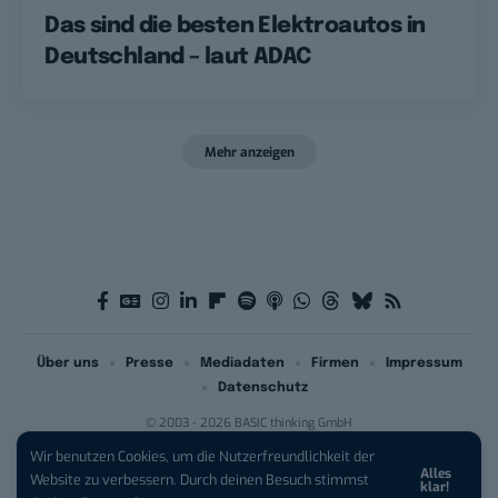
Das sind die besten Elektroautos in
Deutschland – laut ADAC
Mehr anzeigen
Über uns
Presse
Mediadaten
Firmen
Impressum
Datenschutz
© 2003 - 2026 BASIC thinking GmbH
Wir benutzen Cookies, um die Nutzerfreundlichkeit der
Alles
iPhone 17 Pro sichern:
Für 1 € +
Website zu verbessern. Durch deinen Besuch stimmst
klar!