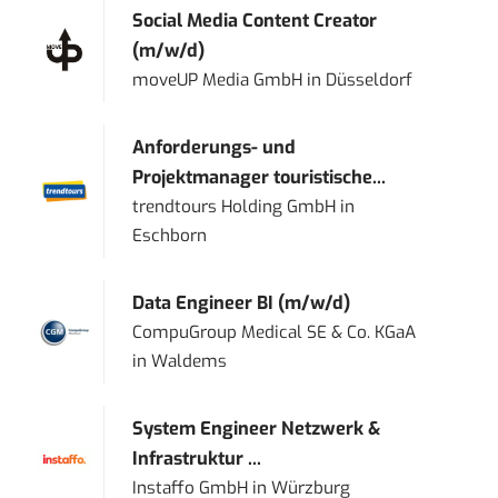
Social Media Content Creator
(m/w/d)
moveUP Media GmbH
in
Düsseldorf
Anforderungs- und
Projektmanager touristische...
trendtours Holding GmbH
in
Eschborn
Data Engineer BI (m/w/d)
CompuGroup Medical SE & Co. KGaA
in
Waldems
System Engineer Netzwerk &
Infrastruktur ...
Instaffo GmbH
in
Würzburg