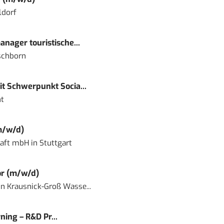
ldorf
nager touristische...
schborn
t Schwerpunkt Socia...
t
m/w/d)
haft mbH
in
Stuttgart
or (m/w/d)
in
Krausnick-Groß Wasse...
ning – R&D Pr...