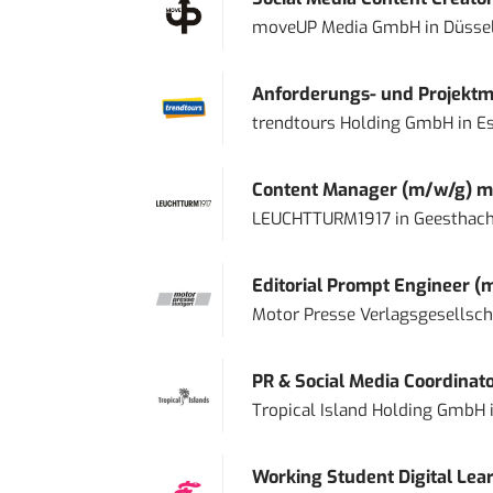
moveUP Media GmbH
in
Düsse
Anforderungs- und Projektma
trendtours Holding GmbH
in
E
Content Manager (m/w/g) mi
LEUCHTTURM1917
in
Geesthach
Editorial Prompt Engineer (
Motor Presse Verlagsgesellsc
PR & Social Media Coordinat
Tropical Island Holding GmbH
Working Student Digital Lear