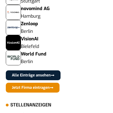
Stuttgart
novomind AG
Hamburg
Zenloop
Berlin
VisionAI
Bielefeld
World Fund
Berlin
Alle Einträge ansehen
Jetzt Firma eintragen
STELLENANZEIGEN