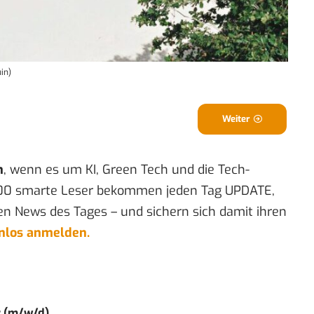
uin)
Weiter
n
, wenn es um KI, Green Tech und die Tech-
00 smarte Leser bekommen jeden Tag UPDATE,
en News des Tages – und sichern sich damit ihren
enlos anmelden.
r (m/w/d)