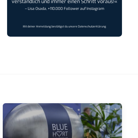
verständlich und immer einen Schritt voraus!«
– Lisa Osada, +110.000 Follower auf Instagram
Mit deiner Anmeldung bestätigst du unsere
Datenschutzerklärung