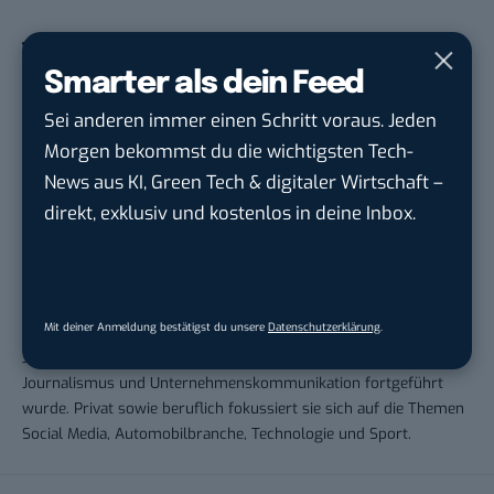
Smarter als dein Feed
THEMEN:
MOBILITYMAG
Sei anderen immer einen Schritt voraus. Jeden
Morgen bekommst du die wichtigsten Tech-
News aus KI, Green Tech & digitaler Wirtschaft –
direkt, exklusiv und kostenlos in deine Inbox.
Andrea Keller
Andrea war von 2017 bis 2023 für BASIC thinking tätig. Bereits
Mit deiner Anmeldung bestätigst du unsere
Datenschutzerklärung
.
während ihrer Schulzeit begann 2011 ihre Arbeit als freie
Journalistin, die 2013 durch das Studium im Fachbereich
Journalismus und Unternehmenskommunikation fortgeführt
wurde. Privat sowie beruflich fokussiert sie sich auf die Themen
Social Media, Automobilbranche, Technologie und Sport.