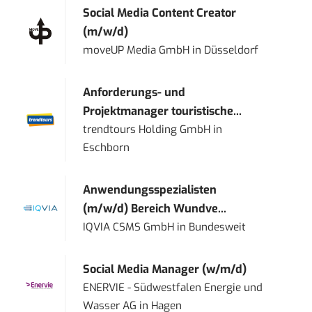
Social Media Content Creator
(m/w/d)
moveUP Media GmbH
in
Düsseldorf
Anforderungs- und
Projektmanager touristische...
trendtours Holding GmbH
in
Eschborn
Anwendungsspezialisten
(m/w/d) Bereich Wundve...
IQVIA CSMS GmbH
in
Bundesweit
Social Media Manager (w/m/d)
ENERVIE - Südwestfalen Energie und
Wasser AG
in
Hagen