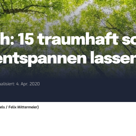
h: 15 traumhaft 
 entspannen lasse
alisiert: 4. Apr. 2020
ls / Felix Mittermeier)