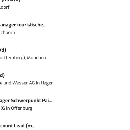
ldorf
nager touristische...
schborn
/d)
ürttemberg), München
d)
ie und Wasser AG
in
Hagen
ger Schwerpunkt Pai...
 KG
in
Offenburg
count Lead (m...