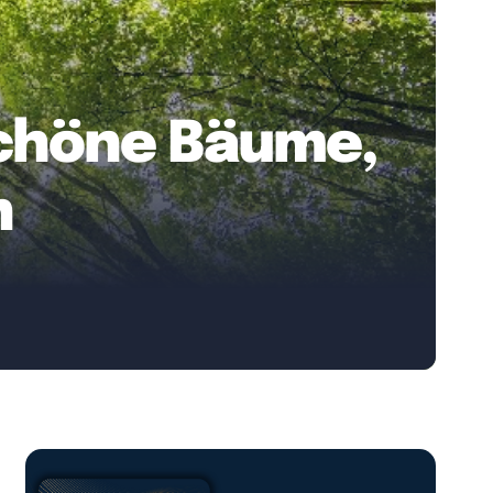
schöne Bäume,
n