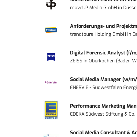
moveUP Media GmbH
in
Düsse
Anforderungs- und Projektma
trendtours Holding GmbH
in
E
Digital Forensic Analyst (f/m
ZEISS
in
Oberkochen (Baden-W
Social Media Manager (w/m/
ENERVIE - Südwestfalen Energ
Performance Marketing Mana
EDEKA Südwest Stiftung & Co.
Social Media Consultant & Ac