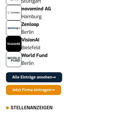
Stuttgart
novomind AG
Hamburg
Zenloop
Berlin
VisionAI
Bielefeld
World Fund
Berlin
Alle Einträge ansehen
Jetzt Firma eintragen
STELLENANZEIGEN