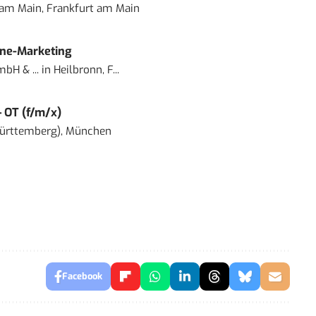
 am Main, Frankfurt am Main
ine-Marketing
bH & ...
in
Heilbronn, F...
– OT (f/m/x)
ürttemberg), München
Facebook