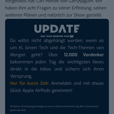
vorgestellt hat: Carl Heinze von
Carryyygum
. Wir
haben ihm acht Fragen zu seiner Erfindung, seinen
weiteren Plänen und natürlich zur Show gestellt.
Du willst nicht abgehängt werden, wenn es
um KI, Green Tech und die Tech-Themen von
Morgen geht? Über
12.000 Vordenker
bekommen jeden Tag die wichtigsten News
direkt in die Inbox und sichern sich ihren
Vorsprung.
Nur für kurze Zeit:
Anmelden und mit etwas
Glück Apple AirPods gewinnen!
Mit deiner Anmeldung bestätigst du unsere
Datenschutzerklärung
. Beim Gewinnspiel
gelten die
AGB
.