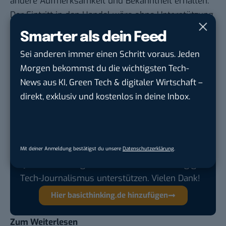
andere Aufmerksamkeit und Bekanntheit erhalten.
Der Eintritt in den Handel wäre ohne Unterstützung
sicher viel, viel langwieriger gewesen – wenn er
Smarter als dein Feed
denn überhaupt geklappt hätte.
Sei anderen immer einen Schritt voraus. Jeden
Vielen Dank für das Gespräch.
Morgen bekommst du die wichtigsten Tech-
News aus KI, Green Tech & digitaler Wirtschaft –
direkt, exklusiv und kostenlos in deine Inbox.
Google lässt dich jetzt selbst bestimmen,
welche Quellen du in der Suche häufiger
siehst. Mit zwei schnellen Klicks kannst du
BASIC thinking kostenlos als bevorzugte
Mit deiner Anmeldung bestätigst du unsere
Datenschutzerklärung
.
Quelle hinzufügen und damit unabhängigen
Tech-Journalismus unterstützen. Vielen Dank!
Hier basicthinking.de hinzufügen
Zum Weiterlesen