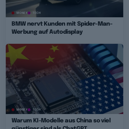
MONEY
TECH
BMW nervt Kunden mit Spider-Man-
Werbung auf Autodisplay
MONEY
TECH
Warum KI-Modelle aus China so viel
günstiger sind als ChatGPT