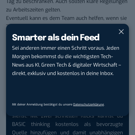
Tag zu beschränken. Auch sollten klare Regelungen
zu Arbeitszeiten gelten.
Eventuell kann es dem Team auch helfen, wenn sie
Zugang zu Beratern und Psychologen haben, die
ihnen in dieser Zeit zur Seite stehen können.
Smarter als dein Feed
Denn langfristig ist es einfach nicht sinnvoll seine
Sei anderen immer einen Schritt voraus. Jeden
Mitarbeiter zu überfordern. Schließlich will kein
Morgen bekommst du die wichtigsten Tech-
Unternehmen nach Corona das Büro voller
News aus KI, Green Tech & digitaler Wirtschaft –
Mitarbeiter mit Burnout haben.
direkt, exklusiv und kostenlos in deine Inbox.
Google lässt dich jetzt selbst bestimmen,
Mit deiner Anmeldung bestätigst du unsere
Datenschutzerklärung
.
welche Quellen du in der Suche häufiger
siehst. Mit zwei schnellen Klicks kannst du
BASIC thinking kostenlos als bevorzugte
Quelle hinzufügen und damit unabhängigen