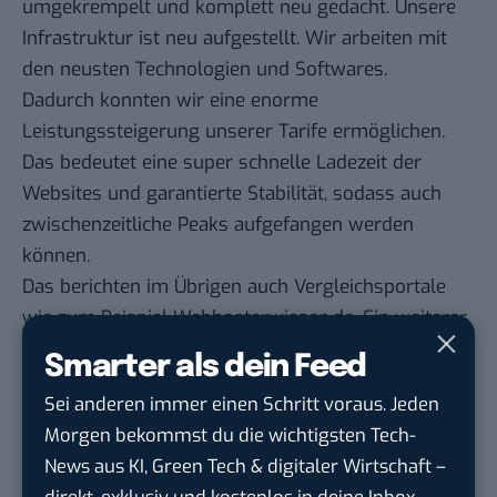
umgekrempelt und komplett neu gedacht. Unsere
Infrastruktur ist neu aufgestellt. Wir arbeiten mit
den neusten Technologien und Softwares.
Dadurch konnten wir eine enorme
Leistungssteigerung unserer Tarife ermöglichen.
Das bedeutet eine super schnelle Ladezeit der
Websites und garantierte Stabilität, sodass auch
zwischenzeitliche Peaks aufgefangen werden
können.
Das berichten im Übrigen auch Vergleichsportale
wie zum Beispiel
Webhosterwissen.de
. Ein weiterer
Faktor: Wir möchten es unseren Kunden so einfach
Smarter als dein Feed
wie möglich machen. Technisches Know-how
Sei anderen immer einen Schritt voraus. Jeden
setzen wir also nicht per se voraus.
Morgen bekommst du die wichtigsten Tech-
Wir möchten, dass sie sich bei der Auswahl ihres
News aus KI, Green Tech & digitaler Wirtschaft –
Tarifs an ihrem Wunsch-CMS und an den
direkt, exklusiv und kostenlos in deine Inbox.