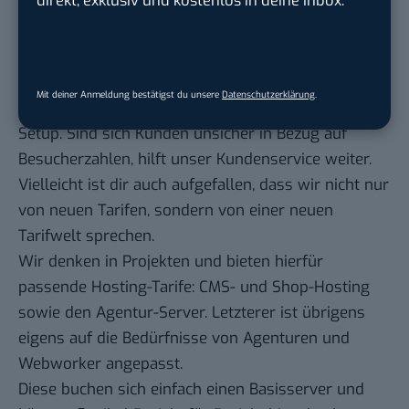
vorhandenen oder eben zu erwartenden
Besucherzahlen orientieren. Das heißt konkret, dass
sie sich eben keine Gedanken um etwas CPU oder
RAM machen müssen.
Mit deiner Anmeldung bestätigst du unsere
Datenschutzerklärung
.
Wir sind die Profis und kümmern uns um das
Setup. Sind sich Kunden unsicher in Bezug auf
Besucherzahlen, hilft unser Kundenservice weiter.
Vielleicht ist dir auch aufgefallen, dass wir nicht nur
von neuen Tarifen, sondern von einer neuen
Tarifwelt sprechen.
Wir denken in Projekten und bieten hierfür
passende Hosting-Tarife: CMS- und Shop-Hosting
sowie den Agentur-Server. Letzterer ist übrigens
eigens auf die Bedürfnisse von Agenturen und
Webworker angepasst.
Diese buchen sich einfach einen Basisserver und