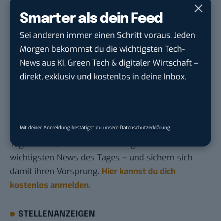
dich das soziale Netzwerk
Smarter als dein Feed
Instagram Shop einrichten: So verkaufst du
Sei anderen immer einen Schritt voraus. Jeden
deine Produkte auf Instagram
Morgen bekommst du die wichtigsten Tech-
Instagram Stories ganz einfach am PC gestalten
News aus KI, Green Tech & digitaler Wirtschaft –
und vorplanen
direkt, exklusiv und kostenlos in deine Inbox.
Du möchtest nicht abgehängt werden
, wenn es um
KI, Green Tech und die Tech-Themen von Morgen
geht? Über 12.000 smarte Leser bekommen jeden
Mit deiner Anmeldung bestätigst du unsere
Datenschutzerklärung
.
Tag UPDATE, unser Tech-Briefing mit den
wichtigsten News des Tages – und sichern sich
damit ihren Vorsprung.
Hier kannst du dich
kostenlos anmelden.
STELLENANZEIGEN