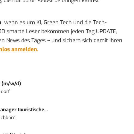
, die nur du dir selbst beibringen kannst
n
, wenn es um KI, Green Tech und die Tech-
00 smarte Leser bekommen jeden Tag UPDATE,
en News des Tages – und sichern sich damit ihren
enlos anmelden.
r (m/w/d)
ldorf
nager touristische...
schborn