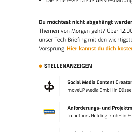
Die eine essenzielle Geisteshaltung
Du möchtest nicht abgehängt werde
Themen von Morgen geht? Über 12.0
unser Tech-Briefing mit den wichtigst
Vorsprung.
Hier kannst du dich kost
STELLENANZEIGEN
Social Media Content Creato
moveUP Media GmbH
in
Düsse
Anforderungs- und Projektma
trendtours Holding GmbH
in
E