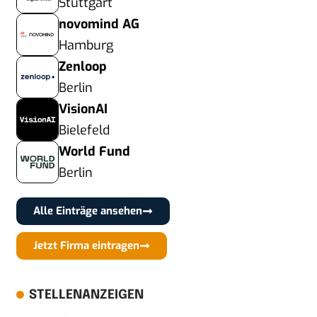
Stuttgart
novomind AG
Hamburg
Zenloop
Berlin
VisionAI
Bielefeld
World Fund
Berlin
Alle Einträge ansehen
Jetzt Firma eintragen
STELLENANZEIGEN