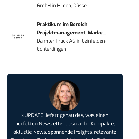
GmbH
in
Hilden, Düssel...
Praktikum im Bereich
Projektmanagement, Marke...
Daimler Truck AG
in
Leinfelden-
Echterdingen
»UPDATE liefert genau das, was einen
perfekten Newsletter ausmacht: Kompakte,
aktuelle News, spannende Insights, relevante