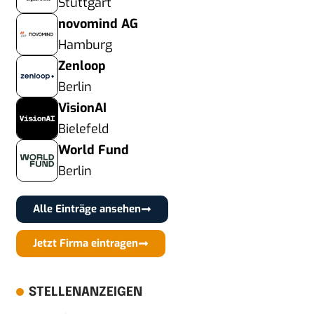
Stuttgart
novomind AG
Hamburg
Zenloop
Berlin
VisionAI
Bielefeld
World Fund
Berlin
Alle Einträge ansehen
Jetzt Firma eintragen
STELLENANZEIGEN