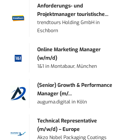
Anforderungs- und
Projektmanager touristische...
trendtours Holding GmbH
in
Eschborn
Online Marketing Manager
(w/m/d)
1&1
in
Montabaur, München
(Senior) Growth & Performance
Manager (m/...
auguma.digital
in
Köln
Technical Representative
(m/w/d) – Europe
Akzo Nobel Packaging Coatings