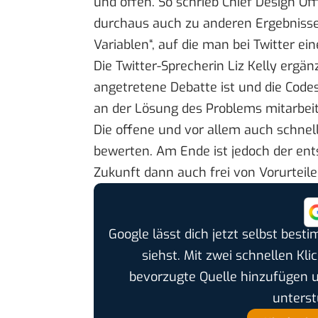
und offen. So
schrieb
Chief Design Off
durchaus auch zu anderen Ergebnisse
Variablen“, auf die man bei Twitter eine
Die Twitter-Sprecherin Liz Kelly
ergän
angetretene Debatte ist und die Codes 
an der Lösung des Problems mitarbei
Die offene und vor allem auch schnell
bewerten. Am Ende ist jedoch der ents
Zukunft dann auch frei von Vorurteile
Google lässt dich jetzt selbst bes
siehst. Mit zwei schnellen Kli
bevorzugte Quelle hinzufügen 
unterst