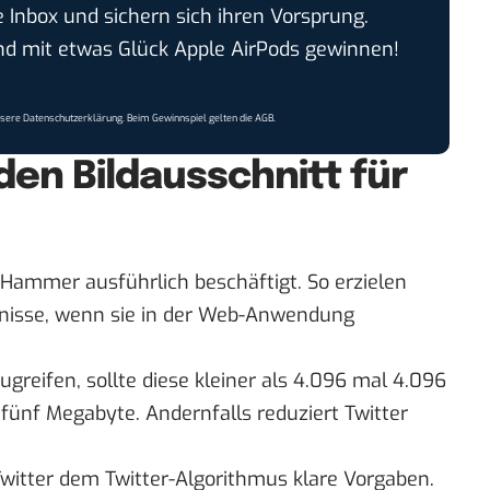
e Inbox und sichern sich ihren Vorsprung.
 mit etwas Glück Apple AirPods gewinnen!
nsere
Datenschutzerklärung
. Beim Gewinnspiel gelten die
AGB
.
den Bildausschnitt für
ca Hammer
ausführlich
beschäftigt. So erzielen
ebnisse, wenn sie in der Web-Anwendung
zugreifen, sollte diese kleiner als 4.096 mal 4.096
 fünf Megabyte. Andernfalls reduziert Twitter
.
Twitter dem Twitter-Algorithmus klare Vorgaben.