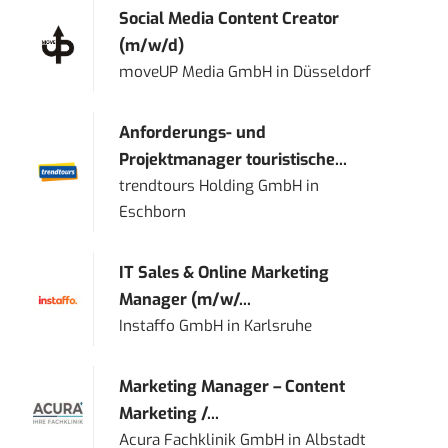
Social Media Content Creator
(m/w/d)
moveUP Media GmbH
in
Düsseldorf
Anforderungs- und
Projektmanager touristische...
trendtours Holding GmbH
in
Eschborn
IT Sales & Online Marketing
Manager (m/w/...
Instaffo GmbH
in
Karlsruhe
Marketing Manager – Content
Marketing /...
Acura Fachklinik GmbH
in
Albstadt