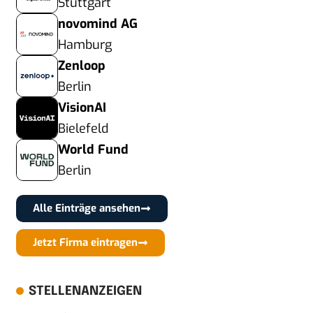
Stuttgart
novomind AG
Hamburg
Zenloop
Berlin
VisionAI
Bielefeld
World Fund
Berlin
Alle Einträge ansehen
Jetzt Firma eintragen
STELLENANZEIGEN