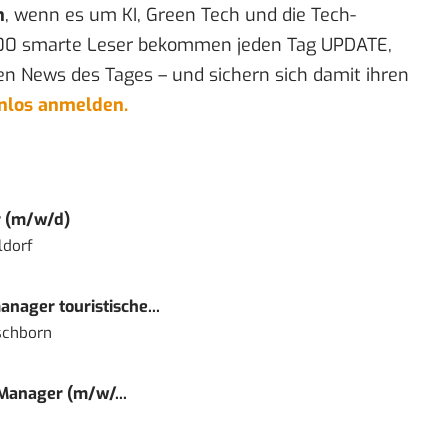
n
, wenn es um KI, Green Tech und die Tech-
00 smarte Leser bekommen jeden Tag UPDATE,
en News des Tages – und sichern sich damit ihren
enlos anmelden.
r (m/w/d)
ldorf
nager touristische...
schborn
 Manager (m/w/...