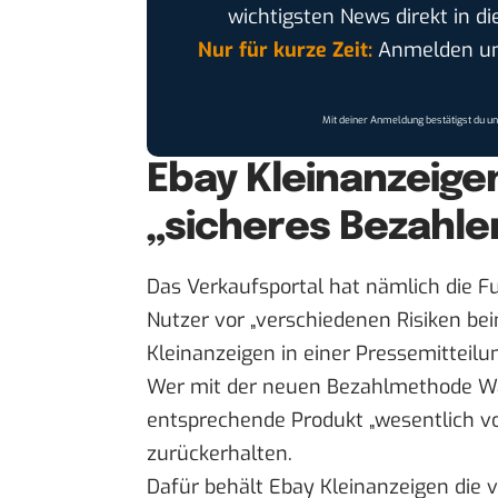
wichtigsten News direkt in di
Nur für kurze Zeit:
Anmelden und
Mit deiner Anmeldung bestätigst du u
Ebay Kleinanzeigen
„sicheres Bezahle
Das Verkaufsportal hat nämlich die F
Nutzer vor „verschiedenen Risiken be
Kleinanzeigen in einer
Pressemitteilu
Wer mit der neuen Bezahlmethode War
entsprechende Produkt „wesentlich vo
zurückerhalten.
Dafür behält Ebay Kleinanzeigen die 