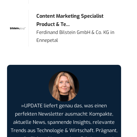
Content Marketing Specialist
Product & Te...
Ferdinand Bilstein GmbH & Co. KG
in
Ennepetal
»UPDATE liefert genau das, was einen
perfekten Newsletter ausmacht: Kompakte,
aktuelle News, spannende Insights, relevante
Trends aus Technologie & Wirtschaft. Prägnant,