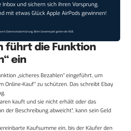
e Inbox und sichern sich ihren Vorsprung.
 mit etwas Glück Apple AirPods gewinnen!
nsere
Datenschutzerklärung
. Beim Gewinnspiel gelten die
AGB
.
 führt die Funktion
n“ ein
unktion „sicheres Bezahlen“ eingeführt, um
im Online-Kauf“ zu schützen. Das schreibt Ebay
ng
.
en kauft und sie nicht erhält oder das
n der Beschreibung abweicht“, kann sein Geld
vereinbarte Kaufsumme ein, bis der Käufer den