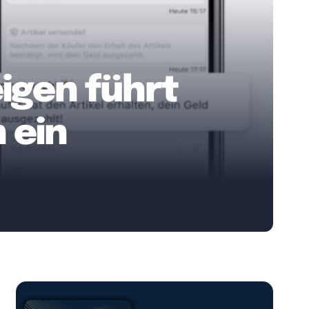
igen führt
 ein