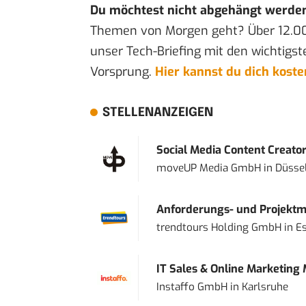
Du möchtest nicht abgehängt werde
Themen von Morgen geht? Über 12.0
unser Tech-Briefing mit den wichtigst
Vorsprung.
Hier kannst du dich kost
STELLENANZEIGEN
Social Media Content Creato
moveUP Media GmbH
in
Düsse
Anforderungs- und Projektma
trendtours Holding GmbH
in
E
IT Sales & Online Marketing
Instaffo GmbH
in
Karlsruhe