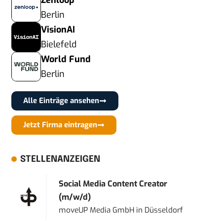
Zenloop
Berlin
VisionAI
Bielefeld
World Fund
Berlin
Alle Einträge ansehen
Jetzt Firma eintragen
STELLENANZEIGEN
Social Media Content Creator
(m/w/d)
moveUP Media GmbH
in
Düsseldorf