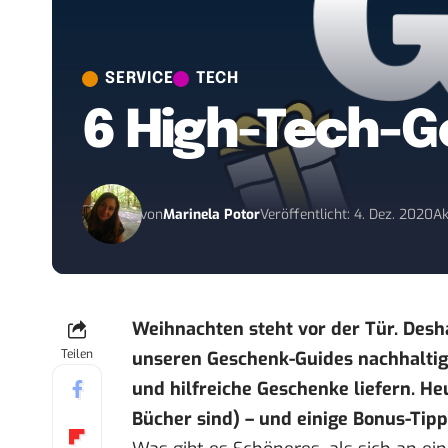
SERVICE
TECH
6 High-Tech-G
von
Marinela Potor
Veröffentlicht: 4. Dez. 2020
Ak
Weihnachten steht vor der Tür. Desh
Teilen
unseren Geschenk-Guides
nachhaltig
und hilfreiche Geschenke liefern. He
Bücher sind) – und einige Bonus-Tip