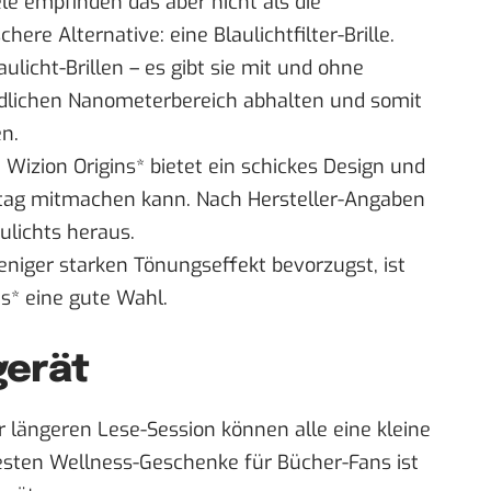
ele empfinden das aber nicht als die
here Alternative: eine Blaulichtfilter-Brille.
laulicht-Brillen – es gibt sie mit und ohne
ädlichen Nanometerbereich abhalten und somit
n.
n
Wizion Origins*
bietet ein schickes Design und
Alltag mitmachen kann. Nach Hersteller-Angaben
aulichts heraus.
eniger starken Tönungseffekt bevorzugst, ist
s*
eine gute Wahl.
gerät
er längeren Lese-Session können alle eine kleine
sten Wellness-Geschenke für Bücher-Fans ist