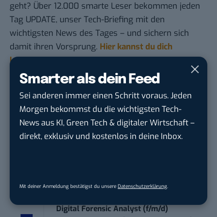
geht? Über 12.000 smarte Leser bekommen jeden
Tag UPDATE, unser Tech-Briefing mit den
wichtigsten News des Tages – und sichern sich
damit ihren Vorsprung.
Hier kannst du dich
kostenlos anmelden.
Smarter als dein Feed
STELLENANZEIGEN
Sei anderen immer einen Schritt voraus. Jeden
Morgen bekommst du die wichtigsten Tech-
Social Media Content Creator (m/w/d)
News aus KI, Green Tech & digitaler Wirtschaft –
moveUP Media GmbH
in
Düsseldorf
direkt, exklusiv und kostenlos in deine Inbox.
Anforderungs- und Projektmanager
touristische...
trendtours Holding GmbH
in
Eschborn
Mit deiner Anmeldung bestätigst du unsere
Datenschutzerklärung
.
Digital Forensic Analyst (f/m/d)