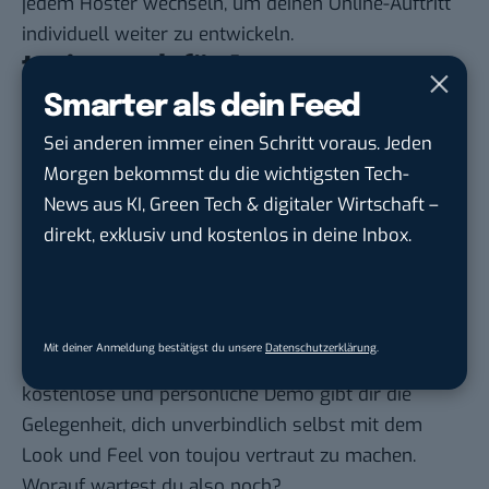
jedem Hoster wechseln, um deinen Online-Auftritt
individuell weiter zu entwickeln.
toujou auch für Agenturen
interessant
Smarter als dein Feed
Sei anderen immer einen Schritt voraus. Jeden
Insgesamt bietet toujou also beste
Morgen bekommst du die wichtigsten Tech-
Voraussetzungen für eine professionelle B2B
News aus KI, Green Tech & digitaler Wirtschaft –
Website “at its best” mit transparenten Kosten.
direkt, exklusiv und kostenlos in deine Inbox.
Nicht zuletzt deshalb ist der Website-Baukasten
auch für Marketing-, SEO- und Werbe-Agenturen
interessant, die wiederum selbst mit fixen Preisen
für ihre Kunden kalkulieren können.
Mit deiner Anmeldung bestätigst du unsere
Datenschutzerklärung
.
toujou ist in jedem Fall einen Blick wert. Die
kostenlose und persönliche Demo
gibt dir die
Gelegenheit, dich unverbindlich selbst mit dem
Look und Feel von toujou vertraut zu machen.
Worauf wartest du also noch?