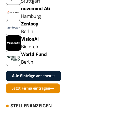
Stuttgart
novomind AG
Hamburg
Zenloop
Berlin
VisionAI
Bielefeld
World Fund
Berlin
Alle Einträge ansehen
Jetzt Firma eintragen
STELLENANZEIGEN