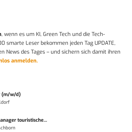
n
, wenn es um KI, Green Tech und die Tech-
00 smarte Leser bekommen jeden Tag UPDATE,
en News des Tages – und sichern sich damit ihren
enlos anmelden.
r (m/w/d)
ldorf
nager touristische...
schborn