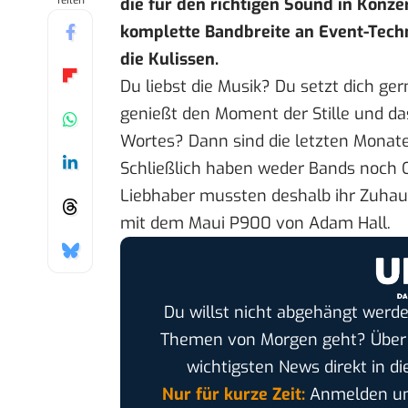
Teilen
die für den richtigen Sound in Konze
komplette Bandbreite an Event-Techn
die Kulissen.
Du liebst die Musik? Du setzt dich ger
genießt den Moment der Stille und d
Wortes? Dann sind die letzten Monate 
Schließlich haben weder Bands noch O
Liebhaber mussten deshalb ihr Zuhau
mit dem
Maui P900
von Adam Hall.
Du willst nicht abgehängt werde
Themen von Morgen geht? Übe
wichtigsten News direkt in di
Nur für kurze Zeit:
Anmelden und