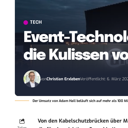
TECH
Event-Technolog
die Kulissen v
von
Christian Erxleben
Veröffentlicht: 6. März 20
Der Umsatz von Adam Hall beläuft sich auf mehr als 100 Mi
Von den Kabelschutzbrücken über Mov