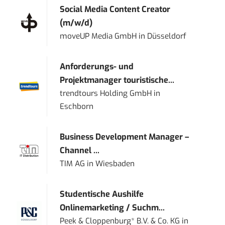
Social Media Content Creator
(m/w/d)
moveUP Media GmbH
in
Düsseldorf
Anforderungs- und
Projektmanager touristische...
trendtours Holding GmbH
in
Eschborn
Business Development Manager –
Channel ...
TIM AG
in
Wiesbaden
Studentische Aushilfe
Onlinemarketing / Suchm...
Peek & Cloppenburg* B.V. & Co. KG
in