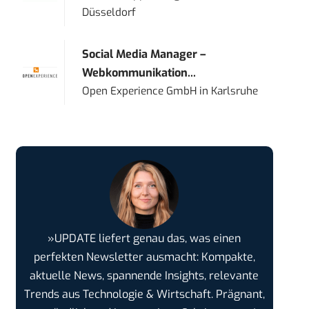
Düsseldorf
Social Media Manager –
Webkommunikation...
Open Experience GmbH
in
Karlsruhe
»UPDATE liefert genau das, was einen
perfekten Newsletter ausmacht: Kompakte,
aktuelle News, spannende Insights, relevante
Trends aus Technologie & Wirtschaft. Prägnant,