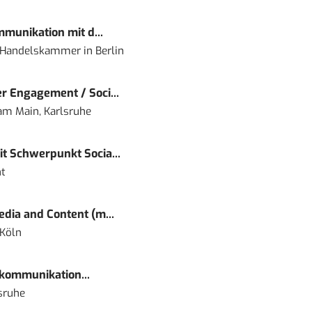
mmunikation mit d...
nd Handelskammer
in
Berlin
r Engagement / Soci...
 am Main, Karlsruhe
t Schwerpunkt Socia...
t
dia and Content (m...
 Köln
kommunikation...
sruhe