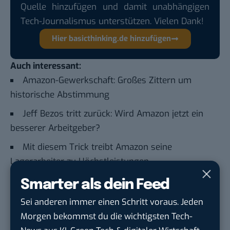
Quelle hinzufügen und damit unabhängigen
Tech-Journalismus unterstützen. Vielen Dank!
Hier basicthinking.de hinzufügen
Auch interessant:
Amazon-Gewerkschaft: Großes Zittern um
historische Abstimmung
Jeff Bezos tritt zurück: Wird Amazon jetzt ein
besserer Arbeitgeber?
Mit diesem Trick treibt Amazon seine
Lagerarbeiter zu Höchstleistungen
Wie Amazon Mitarbeiter, Gewerkschafter und
Smarter als dein Feed
Diebe (legal) überwacht
Sei anderen immer einen Schritt voraus. Jeden
Morgen bekommst du die wichtigsten Tech-
Du möchtest nicht abgehängt werden
, wenn es um