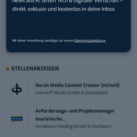
News aus KI, Green Tech & digitaler Wirtschaft –
KI, Green Tech und die Tech-Themen von Morgen
direkt, exklusiv und kostenlos in deine Inbox.
geht? Über 12.000 smarte Leser bekommen jeden
Tag UPDATE, unser Tech-Briefing mit den
wichtigsten News des Tages – und sichern sich
Mit deiner Anmeldung bestätigst du unsere
Datenschutzerklärung
.
damit ihren Vorsprung.
Hier kannst du dich
kostenlos anmelden.
STELLENANZEIGEN
Social Media Content Creator (m/w/d)
moveUP Media GmbH
in
Düsseldorf
Anforderungs- und Projektmanager
touristische...
trendtours Holding GmbH
in
Eschborn