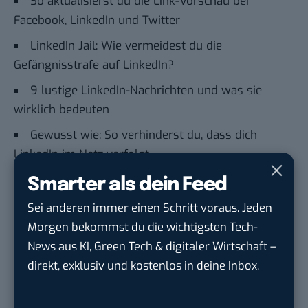
So aktualisierst du die Link-Vorschau bei
Facebook, LinkedIn und Twitter
LinkedIn Jail: Wie vermeidest du die
Gefängnisstrafe auf LinkedIn?
9 lustige LinkedIn-Nachrichten und was sie
wirklich bedeuten
Gewusst wie: So verhinderst du, dass dich
LinkedIn im Netz verfolgt
Smarter als dein Feed
Du möchtest nicht abgehängt werden
, wenn es um
Sei anderen immer einen Schritt voraus. Jeden
KI, Green Tech und die Tech-Themen von Morgen
Morgen bekommst du die wichtigsten Tech-
geht? Über 12.000 smarte Leser bekommen jeden
News aus KI, Green Tech & digitaler Wirtschaft –
Tag UPDATE, unser Tech-Briefing mit den
direkt, exklusiv und kostenlos in deine Inbox.
wichtigsten News des Tages – und sichern sich
damit ihren Vorsprung.
Hier kannst du dich