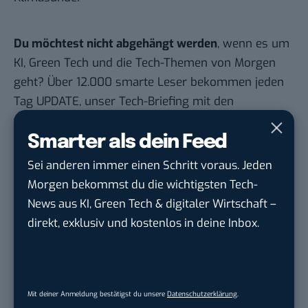
Du möchtest nicht abgehängt werden
, wenn es um
KI, Green Tech und die Tech-Themen von Morgen
geht? Über 12.000 smarte Leser bekommen jeden
Tag UPDATE, unser Tech-Briefing mit den
wichtigsten News des Tages – und sichern sich
damit ihren Vorsprung.
Hier kannst du dich
Smarter als dein Feed
kostenlos anmelden.
Sei anderen immer einen Schritt voraus. Jeden
Morgen bekommst du die wichtigsten Tech-
STELLENANZEIGEN
News aus KI, Green Tech & digitaler Wirtschaft –
direkt, exklusiv und kostenlos in deine Inbox.
Social Media Content Creator (m/w/d)
moveUP Media GmbH
in
Düsseldorf
Anforderungs- und Projektmanager
Mit deiner Anmeldung bestätigst du unsere
Datenschutzerklärung
.