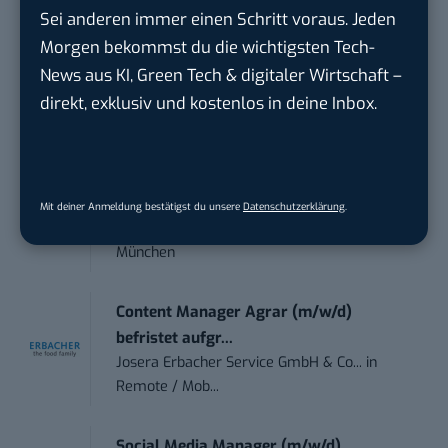
trendtours Holding GmbH
in
Eschborn
Sei anderen immer einen Schritt voraus. Jeden
Morgen bekommst du die wichtigsten Tech-
Sales-Manager (m/w/d) Online-
News aus KI, Green Tech & digitaler Wirtschaft –
Marketing
direkt, exklusiv und kostenlos in deine Inbox.
.wtv Württemberger Medien GmbH & ...
in
Heilbronn, F...
Endpoint Security Engineer – OT (f/m/x)
Mit deiner Anmeldung bestätigst du unsere
Datenschutzerklärung
.
ZEISS
in
Oberkochen (Baden-Württemberg),
München
Content Manager Agrar (m/w/d)
befristet aufgr...
Josera Erbacher Service GmbH & Co...
in
Remote / Mob...
Social Media Manager (m/w/d)