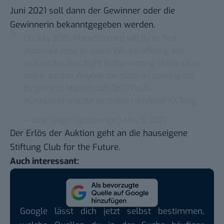
Juni 2021 soll dann der Gewinner oder die
Gewinnerin bekanntgegeben werden.
On July 20th,
#NewShepard
will fly its first
astronaut crew to space. We are offering one
seat on this first flight to the winning bidder of an
online auction. Anyone can place an opening bid
by going to
https://t.co/6DpTdTxo36
.
#GradatimFerociter
pic.twitter.com/jBMFYX7xHg
— Blue Origin (@blueorigin)
May 5, 2021
Der Erlös der Auktion geht an die hauseigene
Stiftung
Club for the Future
.
Auch interessant:
Google lässt dich jetzt selbst bestimmen,