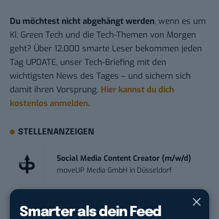
Du möchtest nicht abgehängt werden
, wenn es um
KI, Green Tech und die Tech-Themen von Morgen
geht? Über 12.000 smarte Leser bekommen jeden
Tag UPDATE, unser Tech-Briefing mit den
wichtigsten News des Tages – und sichern sich
damit ihren Vorsprung.
Hier kannst du dich
kostenlos anmelden.
STELLENANZEIGEN
Social Media Content Creator (m/w/d)
moveUP Media GmbH
in
Düsseldorf
Anforderungs- und Projektmanager
Smarter als dein Feed
touristische...