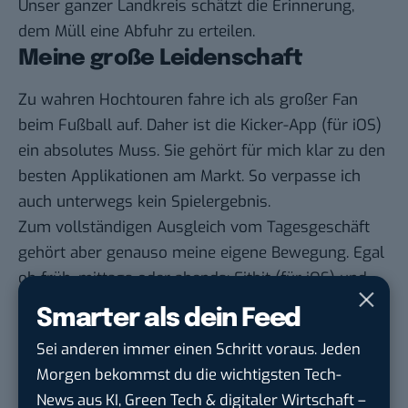
Unser ganzer Landkreis schätzt die Erinnerung,
dem Müll eine Abfuhr zu erteilen.
Meine große Leidenschaft
Zu wahren Hochtouren fahre ich als großer Fan
beim Fußball auf. Daher ist die
Kicker-App
(für
iOS
)
ein absolutes Muss. Sie gehört für mich klar zu den
besten Applikationen am Markt. So verpasse ich
auch unterwegs kein Spielergebnis.
Zum vollständigen Ausgleich vom Tagesgeschäft
gehört aber genauso meine eigene Bewegung. Egal
ob früh, mittags oder abends:
Fitbit
(für
iOS
) und
Google Fit
(für
iOS
) motivieren und spornen mich
Smarter als dein Feed
an, auch wenn der Schweinehund nach einem
Sei anderen immer einen Schritt voraus. Jeden
langen Tag wieder groß ist.
Morgen bekommst du die wichtigsten Tech-
Mit meiner Lieblings-Playlist bei
Spotify
(für
iOS
)
News aus KI, Green Tech & digitaler Wirtschaft –
geht das Workout oder die Jogging-Runde schon