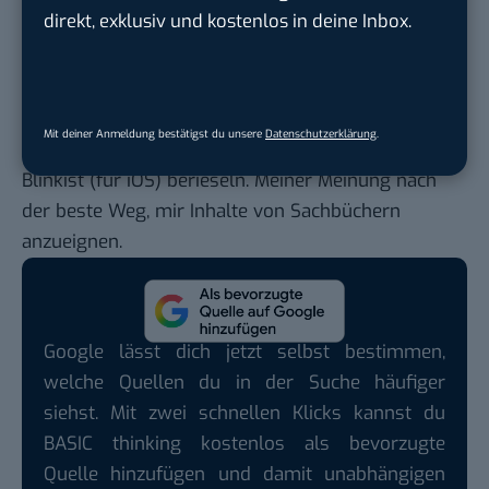
direkt, exklusiv und kostenlos in deine Inbox.
gleich viel leichter von der Hand.
Zum Ende eines ereignisreichen Tages darf das
Aktivitätslevel dann runtergefahren werden. Zum
Entspannen und um die Augen von der langen
Mit deiner Anmeldung bestätigst du unsere
Datenschutzerklärung
.
Bildschirmzeit zu erholen, lasse ich mich gerne von
Blinkist
(für
iOS
) berieseln. Meiner Meinung nach
der beste Weg, mir Inhalte von Sachbüchern
anzueignen.
Google lässt dich jetzt selbst bestimmen,
welche Quellen du in der Suche häufiger
siehst. Mit zwei schnellen Klicks kannst du
BASIC thinking kostenlos als bevorzugte
Quelle hinzufügen und damit unabhängigen