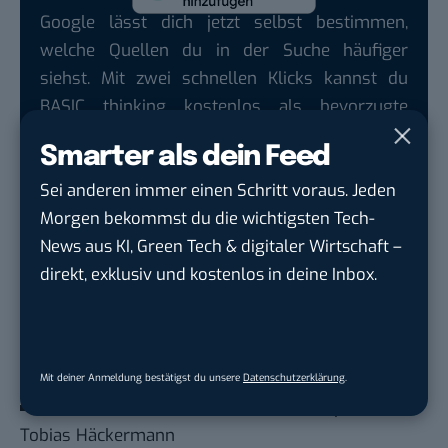
Google lässt dich jetzt selbst bestimmen,
welche Quellen du in der Suche häufiger
siehst. Mit zwei schnellen Klicks kannst du
BASIC thinking kostenlos als bevorzugte
Quelle hinzufügen und damit unabhängigen
Smarter als dein Feed
Tech-Journalismus unterstützen. Vielen Dank!
Sei anderen immer einen Schritt voraus. Jeden
Hier basicthinking.de hinzufügen
Morgen bekommst du die wichtigsten Tech-
News aus KI, Green Tech & digitaler Wirtschaft –
Auch interessant:
direkt, exklusiv und kostenlos in deine Inbox.
Homescreen! Ein Blick auf das Smartphone von
Artem Morgunov
Homescreen! Ein Blick auf das Smartphone von
Andy Mörker
Mit deiner Anmeldung bestätigst du unsere
Datenschutzerklärung
.
Homescreen! Ein Blick auf das Smartphone von
Tobias Häckermann