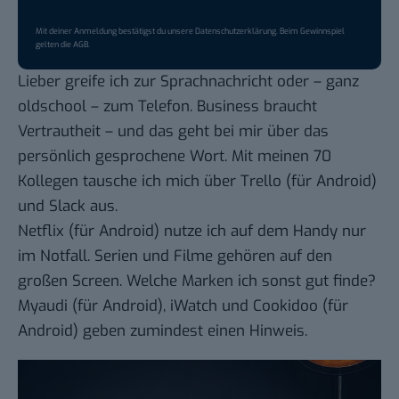
Mit deiner Anmeldung bestätigst du unsere
Datenschutzerklärung
. Beim Gewinnspiel
gelten die
AGB
.
Lieber greife ich zur Sprachnachricht oder – ganz
oldschool – zum Telefon. Business braucht
Vertrautheit – und das geht bei mir über das
persönlich gesprochene Wort. Mit meinen 70
Kollegen tausche ich mich über
Trello
(für
Android
)
und
Slack
aus.
Netflix
(für
Android
) nutze ich auf dem Handy nur
im Notfall. Serien und Filme gehören auf den
großen Screen. Welche Marken ich sonst gut finde?
Myaudi
(für
Android
), iWatch und
Cookidoo
(für
Android
) geben zumindest einen Hinweis.