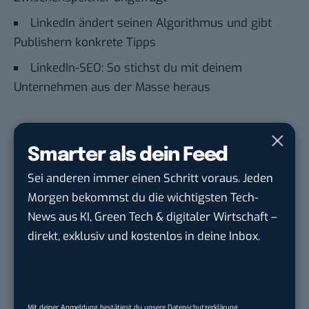
LinkedIn ändert seinen Algorithmus und gibt
Publishern konkrete Tipps
LinkedIn-SEO: So stichst du mit deinem
Unternehmen aus der Masse heraus
Du möchtest nicht abgehängt werden
, wenn es um
KI, Green Tech und die Tech-Themen von Morgen
Smarter als dein Feed
geht? Über 12.000 smarte Leser bekommen jeden
Sei anderen immer einen Schritt voraus. Jeden
Tag UPDATE, unser Tech-Briefing mit den
Morgen bekommst du die wichtigsten Tech-
wichtigsten News des Tages – und sichern sich
News aus KI, Green Tech & digitaler Wirtschaft –
damit ihren Vorsprung.
Hier kannst du dich
direkt, exklusiv und kostenlos in deine Inbox.
kostenlos anmelden.
STELLENANZEIGEN
Mit deiner Anmeldung bestätigst du unsere
Datenschutzerklärung
.