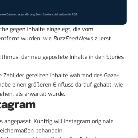
nsere
Datenschutzerklärung
. Beim Gewinnspiel gelten die
AGB
.
he gegen Inhalte eingelegt, die vom
entfernt wurden,
wie
BuzzFeed News
zuerst
ithmus, der neu gepostete Inhalte in den Stories
e Zahl der geteilten Inhalte während des Gaza-
habe einen größeren Einfluss darauf gehabt, wie
sehen, als erwartet wurde.
stagram
 angepasst. Künftig will Instagram originale
 gleichermaßen behandeln.