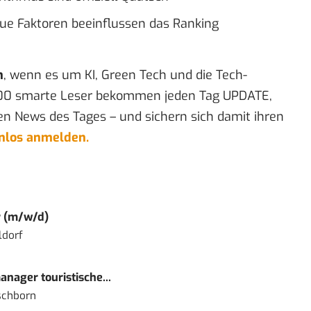
ue Faktoren beeinflussen das Ranking
n
, wenn es um KI, Green Tech und die Tech-
00 smarte Leser bekommen jeden Tag UPDATE,
en News des Tages – und sichern sich damit ihren
enlos anmelden.
r (m/w/d)
ldorf
nager touristische...
schborn