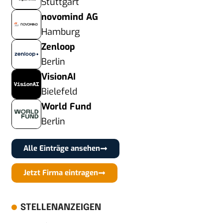
Stuttgart
novomind AG
Hamburg
Zenloop
Berlin
VisionAI
Bielefeld
World Fund
Berlin
Alle Einträge ansehen
Jetzt Firma eintragen
STELLENANZEIGEN