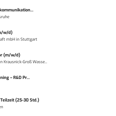
kommunikation...
sruhe
m/w/d)
haft mbH
in
Stuttgart
or (m/w/d)
in
Krausnick-Groß Wasse...
ning – R&D Pr...
eilzeit (25-30 Std.)
en