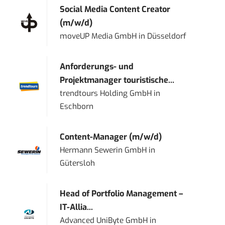
Social Media Content Creator
(m/w/d)
moveUP Media GmbH
in
Düsseldorf
Anforderungs- und
Projektmanager touristische...
trendtours Holding GmbH
in
Eschborn
Content-Manager (m/w/d)
Hermann Sewerin GmbH
in
Gütersloh
Head of Portfolio Management –
IT-Allia...
Advanced UniByte GmbH
in