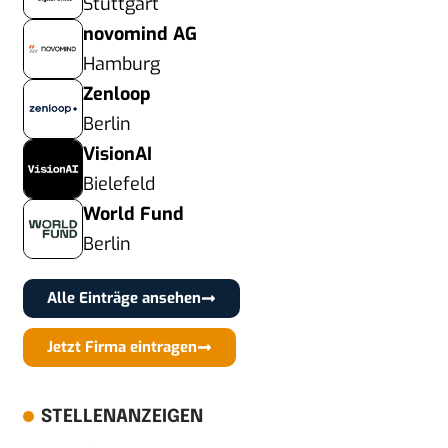
Stuttgart
novomind AG
Hamburg
Zenloop
Berlin
VisionAI
Bielefeld
World Fund
Berlin
Alle Einträge ansehen
Jetzt Firma eintragen
STELLENANZEIGEN