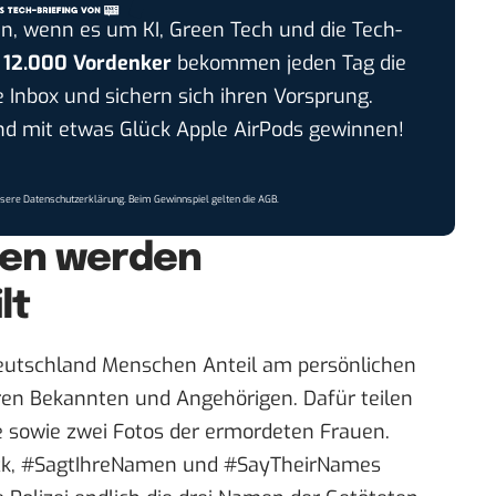
n, wenn es um KI, Green Tech und die Tech-
r
12.000 Vordenker
bekommen jeden Tag die
e Inbox und sichern sich ihren Vorsprung.
 mit etwas Glück Apple AirPods gewinnen!
nsere
Datenschutzerklärung
. Beim Gewinnspiel gelten die
AGB
.
ten werden
lt
utschland Menschen Anteil am persönlichen
eren Bekannten und Angehörigen. Dafür teilen
ze sowie zwei Fotos der ermordeten Frauen.
ck, #SagtIhreNamen und #SayTheirNames