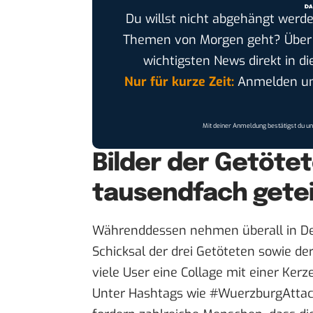
Du willst nicht abgehängt werde
Themen von Morgen geht? Übe
wichtigsten News direkt in di
Nur für kurze Zeit:
Anmelden und
Mit deiner Anmeldung bestätigst du u
Bilder der Getöte
tausendfach getei
Währenddessen nehmen überall in De
Schicksal der drei Getöteten sowie d
viele User eine Collage mit einer Ker
Unter Hashtags wie #WuerzburgAtta