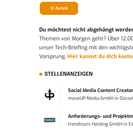
Zurück
Du möchtest nicht abgehängt werde
Themen von Morgen geht? Über 12.0
unser Tech-Briefing mit den wichtigst
Vorsprung.
Hier kannst du dich kost
STELLENANZEIGEN
Social Media Content Creato
moveUP Media GmbH
in
Düsse
Anforderungs- und Projektma
trendtours Holding GmbH
in
E