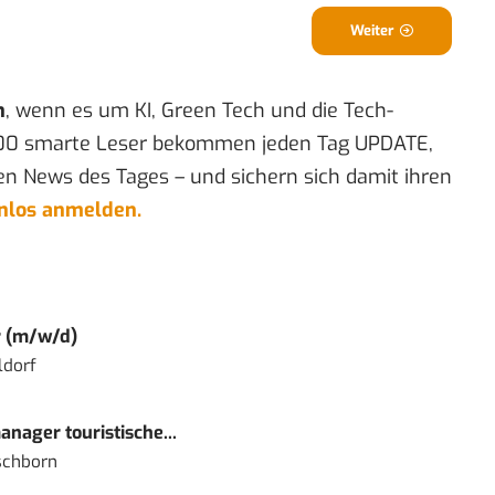
Weiter
n
, wenn es um KI, Green Tech und die Tech-
00 smarte Leser bekommen jeden Tag UPDATE,
en News des Tages – und sichern sich damit ihren
enlos anmelden.
r (m/w/d)
ldorf
nager touristische...
schborn