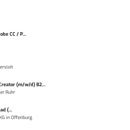
obe CC / P...
ersloh
reator (m/w/d) B2...
er Ruhr
d (...
 KG
in
Offenburg