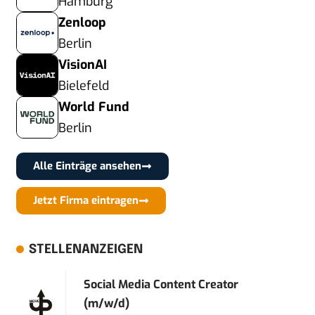
Hamburg
Zenloop
Berlin
VisionAI
Bielefeld
World Fund
Berlin
Alle Einträge ansehen
Jetzt Firma eintragen
STELLENANZEIGEN
Social Media Content Creator
(m/w/d)