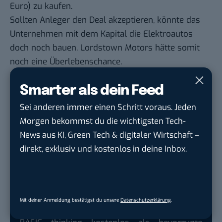
Euro) zu kaufen.
Sollten Anleger den Deal akzeptieren, könnte das
Unternehmen mit dem Kapital die Elektroautos
doch noch bauen. Lordstown Motors hätte somit
noch eine Überlebenschance.
In der Zwischenzeit hat Lordstown
angekündigt,
am
Smarter als dein Feed
11. August 2021 seine Quartalszahlen für das zweite
Quartal 2021 zu veröffentlichen. Diese dürften
Sei anderen immer einen Schritt voraus. Jeden
sowohl Anleger als auch Investoren und
Morgen bekommst du die wichtigsten Tech-
Branchenbeobachter mit Spannung erwarten.
News aus KI, Green Tech & digitaler Wirtschaft –
direkt, exklusiv und kostenlos in deine Inbox.
Google lässt dich jetzt selbst bestimmen,
welche Quellen du in der Suche häufiger
Mit deiner Anmeldung bestätigst du unsere
Datenschutzerklärung
.
siehst. Mit zwei schnellen Klicks kannst du