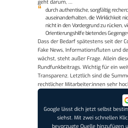
geht darum, …
durch authentische, sorgfältig recher
auseinanderhalten, die Wirklichkeit ni
nicht in den Vordergrund zu rücken, v
Orientierungshilfe bietendes Gegengew
Dass der Bedarf spätestens seit der C
Fake News, Informationsfluten und de
wächst, steht außer Frage. Allein die
Rundfunkbeitrags. Wichtig für ein we
Transparenz. Letztlich sind die Summe
rechtlicher Mitarbeiter:innen sehr hoc
Google lässt dich jetzt selbst bes
siehst. Mit zwei schnellen Kli
bevorzugte Quelle hinzufügen 