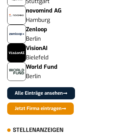
Stuttgart
novomind AG
Hamburg
Zenloop
Berlin
VisionAI
Bielefeld
World Fund
Berlin
Alle Einträge ansehen
Jetzt Firma eintragen
STELLENANZEIGEN