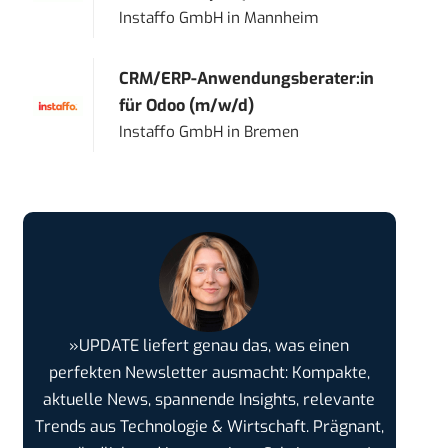
Instaffo GmbH
in
Mannheim
CRM/ERP-Anwendungsberater:in
für Odoo (m/w/d)
Instaffo GmbH
in
Bremen
»UPDATE liefert genau das, was einen
perfekten Newsletter ausmacht: Kompakte,
aktuelle News, spannende Insights, relevante
Trends aus Technologie & Wirtschaft. Prägnant,