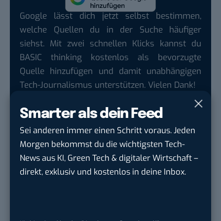
Google lässt dich jetzt selbst bestimmen,
welche Quellen du in der Suche häufiger
siehst. Mit zwei schnellen Klicks kannst du
BASIC thinking kostenlos als bevorzugte
Quelle hinzufügen und damit unabhängigen
Tech-Journalismus unterstützen. Vielen Dank!
Hier basicthinking.de hinzufügen
Smarter als dein Feed
Auch interessant:
Sei anderen immer einen Schritt voraus. Jeden
Forscher warnen vor Messenger-Überwachung:
Morgen bekommst du die wichtigsten Tech-
So kannst du dich schützen
News aus KI, Green Tech & digitaler Wirtschaft –
direkt, exklusiv und kostenlos in deine Inbox.
Videoüberwachung im Unternehmen: Was ist
dabei zu beachten?
Facebook-Überwachung: Ein Mythos, der sich
hartnäckig hält