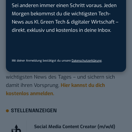
Firma von DHDL-Löwe Ralf Dümmel
Sei anderen immer einen Schritt voraus. Jeden
Morgen bekommst du die wichtigsten Tech-
Bildergalerie: So arbeitet Orthomol – die Firma
News aus KI, Green Tech & digitaler Wirtschaft –
von DHDL-Löwe Nils Glagau
direkt, exklusiv und kostenlos in deine Inbox.
Du möchtest nicht abgehängt werden
, wenn es um
KI, Green Tech und die Tech-Themen von Morgen
geht? Über 12.000 smarte Leser bekommen jeden
Mit deiner Anmeldung bestätigst du unsere
Datenschutzerklärung
.
Tag UPDATE, unser Tech-Briefing mit den
wichtigsten News des Tages – und sichern sich
damit ihren Vorsprung.
Hier kannst du dich
kostenlos anmelden.
STELLENANZEIGEN
Social Media Content Creator (m/w/d)