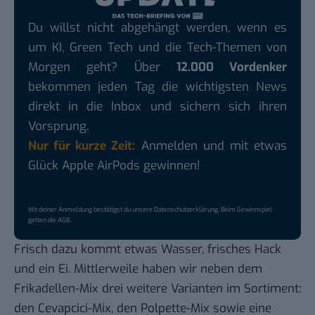
Du willst nicht abgehängt werden, wenn es
um KI, Green Tech und die Tech-Themen von
Morgen geht? Über
12.000 Vordenker
bekommen jeden Tag die wichtigsten News
direkt in die Inbox und sichern sich ihren
Vorsprung.
Nur für kurze Zeit:
Anmelden und mit etwas
Glück Apple AirPods gewinnen!
Mit deiner Anmeldung bestätigst du unsere
Datenschutzerklärung
. Beim Gewinnspiel
gelten die
AGB
.
Frisch dazu kommt etwas Wasser, frisches Hack
und ein Ei. Mittlerweile haben wir neben dem
Frikadellen-Mix drei weitere Varianten im Sortiment:
den Cevapcici-Mix, den Polpette-Mix sowie eine