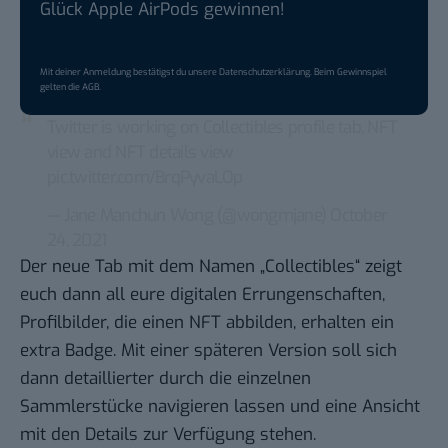
Glück Apple AirPods gewinnen!
Mit deiner Anmeldung bestätigst du unsere
Datenschutzerklärung
. Beim Gewinnspiel
gelten die
AGB
.
Twitter is working on Collectibles profile tab, NFT
view and NFT details view
pic.twitter.com/BrqPyvaLOp
— Jane Manchun Wong (@wongmjane)
October
24, 2021
Der neue Tab mit dem Namen „Collectibles“ zeigt
euch dann all eure digitalen Errungenschaften,
Profilbilder, die einen NFT abbilden, erhalten ein
extra Badge. Mit einer späteren Version soll sich
dann detaillierter durch die einzelnen
Sammlerstücke navigieren lassen und eine Ansicht
mit den Details zur Verfügung stehen.