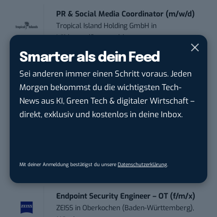
PR & Social Media Coordinator (m/w/d)
Tropical Island Holding GmbH
in
Lübbenau/Spreewald
Smarter als dein Feed
Social Media Consultant & Account Lead
Sei anderen immer einen Schritt voraus. Jeden
(m...
Morgen bekommst du die wichtigsten Tech-
Social DNA GmbH
in
Frankfurt am Main,
News aus KI, Green Tech & digitaler Wirtschaft –
Frankfurt am Main
direkt, exklusiv und kostenlos in deine Inbox.
Sales-Manager (m/w/d) Online-
Marketing
.wtv Württemberger Medien GmbH & ...
in
Mit deiner Anmeldung bestätigst du unsere
Datenschutzerklärung
.
Heilbronn, F...
Endpoint Security Engineer – OT (f/m/x)
ZEISS
in
Oberkochen (Baden-Württemberg),