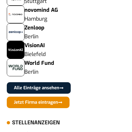
Stuttgart
novomind AG
Hamburg
Zenloop
Berlin
VisionAI
Bielefeld
World Fund
Berlin
Alle Einträge ansehen
Jetzt Firma eintragen
STELLENANZEIGEN