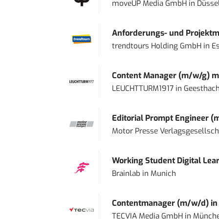
moveUP Media GmbH
in
Düsse
Anforderungs- und Projektma
trendtours Holding GmbH
in
E
Content Manager (m/w/g) mi
LEUCHTTURM1917
in
Geesthach
Editorial Prompt Engineer (
Motor Presse Verlagsgesellsc
Working Student Digital Lear
Brainlab
in
Munich
Contentmanager (m/w/d) in T
TECVIA Media GmbH
in
Münch