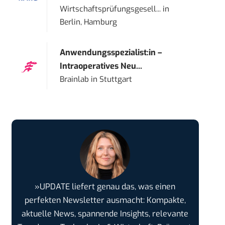
Wirtschaftsprüfungsgesell...
in
Berlin, Hamburg
Anwendungsspezialist:in –
Intraoperatives Neu...
Brainlab
in
Stuttgart
»UPDATE liefert genau das, was einen
perfekten Newsletter ausmacht: Kompakte,
aktuelle News, spannende Insights, relevante