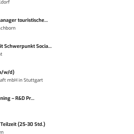
ldorf
nager touristische...
schborn
t Schwerpunkt Socia...
t
m/w/d)
haft mbH
in
Stuttgart
ning – R&D Pr...
eilzeit (25-30 Std.)
en