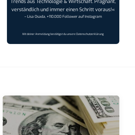
Trends aus Technologie & Wirtschaft. Prägnant,
verständlich und immer einen Schritt voraus!«
– Lisa Osada, +110.000 Follower auf Instagram
Mit deiner Anmeldung bestätigst du unsere
Datenschutzerklärung