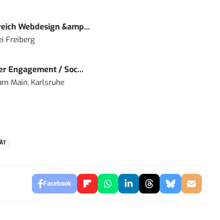
eich Webdesign &amp...
i Freiberg
r Engagement / Soc...
 am Main, Karlsruhe
ÄT
Facebook