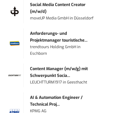
Social Media Content Creator
(m/w/d)
moveUP Media GmbH
in
Düsseldorf
Anforderungs- und
Projektmanager touristische...
trendtours Holding GmbH
in
Eschborn
Content Manager (m/w/g) mit
Schwerpunkt Socia...
LEUCHTTURM1917
in
Geesthacht
AI & Automation Engineer /
Technical Proj...
KPMG AG