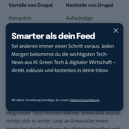
Vorteile von Drupal
Nachteile von Drupal
Kompakte
Aufwändige
Grundinstallation
Konfiguration
Smarter als dein Feed
Große Auswahl an
Viele Nachinstallationen
Sei anderen immer einen Schritt voraus. Jeden
Erweiterungen
notwendig
Morgen bekommst du die wichtigsten Tech-
Vorgefertigte Pakete
News aus KI, Green Tech & digitaler Wirtschaft –
direkt, exklusiv und kostenlos in deine Inbox.
Auf Social-Publishing
spezialisiert
Jekyll
Mit deiner Anmeldung bestätigst du unsere
Datenschutzerklärung
.
Die Software Jekyll, welches von dem GitHub-
Mitgründer Tom Preston-Werner entwickelt wurde,
richtet sich in erster Linie an Entwickler:innen,