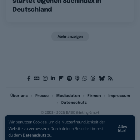
startet eigenen Suchindex in
Deutschland
Mehr anzeigen
Über uns
Presse
Mediadaten
Firmen
Impressum
Datenschutz
© 2003 - 2026 BASIC thinking GmbH
Wir benutzen Cookies, um die Nutzerfreundlichkeit der
Alles
Website zu verbessern. Durch deinen Besuch stimmst
klar!
du dem
Datenschutz
zu.