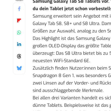
Teilen
Samsung Galaxy Tab S8 Tablets vor. 
du dein Tablet jetzt schon vorbestell
Samsung erweitert sein Angebot mit i
Galaxy Tab S8, S8+ und S8 Ultra. Dam
Größen zur Auswahl, analog zu den 
Das Highlight ist das Samsung Galaxy T
großen OLED-Display das größte Tabl
überzeugt: Das S8 Ultra bietet bis zu
neuesten WiFi-Standard 6E.
Zusätzlich finden Nutzer:innen beim
Snapdragon 8 Gen 1, was besonders G
zwei Linsen auf der Vorder- und Rücks
sind ausschlaggebende Merkmale.
Bei allen drei Varianten handelt es s
dünne Tablets. Beispielsweise ist das