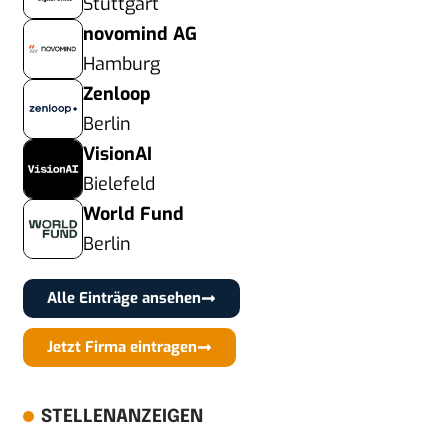
Stuttgart
novomind AG
Hamburg
Zenloop
Berlin
VisionAI
Bielefeld
World Fund
Berlin
Alle Einträge ansehen
Jetzt Firma eintragen
STELLENANZEIGEN