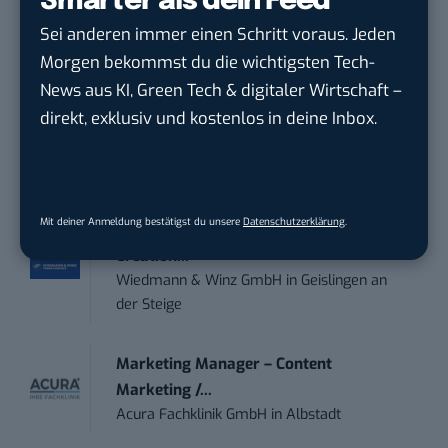
Smarter als dein Feed
Sei anderen immer einen Schritt voraus. Jeden
Social Media Content Creator (m/w/d)
moveUP Media GmbH
in
Düsseldorf
Morgen bekommst du die wichtigsten Tech-
News aus KI, Green Tech & digitaler Wirtschaft –
direkt, exklusiv und kostenlos in deine Inbox.
Anforderungs- und Projektmanager
touristische...
trendtours Holding GmbH
in
Eschborn
Mit deiner Anmeldung bestätigst du unsere
Datenschutzerklärung
.
Social Media Manager – Content
Creation...
Wiedmann & Winz GmbH
in
Geislingen an
der Steige
Marketing Manager – Content
Marketing /...
Acura Fachklinik GmbH
in
Albstadt