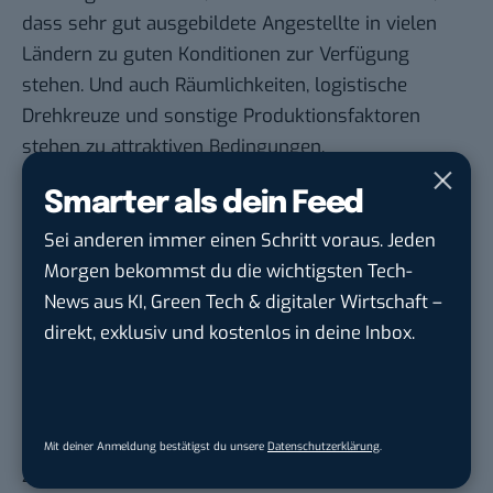
dass sehr gut ausgebildete Angestellte in vielen
Ländern zu guten Konditionen zur Verfügung
stehen. Und auch Räumlichkeiten, logistische
Drehkreuze und sonstige Produktionsfaktoren
stehen zu attraktiven Bedingungen.
Die Corona-Pandemie war auch hier wieder ein
Smarter als dein Feed
großer Auslöser von Veränderungen, denn es
wurde klar, dass ortsunabhängiges Arbeiten viel
Sei anderen immer einen Schritt voraus. Jeden
weniger Aufwand bedeutet als oftmals
Morgen bekommst du die wichtigsten Tech-
angenommen. Und die Pandemie hat die Welt für
News aus KI, Green Tech & digitaler Wirtschaft –
wirtschaftliche Aktivitäten größer gemacht.
direkt, exklusiv und kostenlos in deine Inbox.
Gehe raus und gründe
Sicherlich ist es schwer, sich mit einer
Unternehmensgründung zu befassen, wenn alle
Mit deiner Anmeldung bestätigst du unsere
Datenschutzerklärung
.
Zeichen vordergründig dagegen sprechen, es