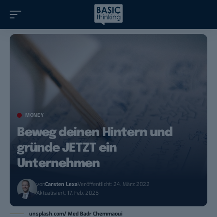
MONEY
Beweg deinen Hintern und
gründe JETZT ein
Unternehmen
von
Carsten Lexa
Veröffentlicht: 24. März 2022
Aktualisiert: 17. Feb. 2025
unsplash.com/ Med Badr Chemmaoui