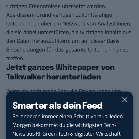
richtigen Erkenntnisse übersetzt werden.
Aus diesem Grund verfügen zukunftsfähige
Unternehmen über ein Netzwerk von Analyst:innen,
die sie dabei unterstützen, die wichtigen Inhalte aus
den Daten herauszufiltern, um auf dieser Basis
Entscheidungen für das gesamte Unternehmen zu
treffen.
Jetzt ganzes Whitepaper von
Talkwalker herunterladen
Wenn du noch mehr über die Erwartungen von
Kund:innen an Marken erfahren möchtest, eignet
Smarter als dein Feed
sich das Whitepaper von Talkwalker optimal für
Sei anderen immer einen Schritt voraus. Jeden
dich.
Hier
findest du das kostenlose Whitepaper,
Morgen bekommst du die wichtigsten Tech-
mit dessen Hilfe du deine Kund:innen besser
News aus KI, Green Tech & digitaler Wirtschaft –
verstehst, um auch in Zukunft auf dem Markt zu