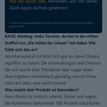
Nur für kurze Zeit:
Anmelden und mit etwas
Glück Apple AirPods gewinnen!
Mit deiner Anmeldung bestätigst du unsere
Datenschutzerklärung
. Beim Gewinnspiel
gelten die
AGB
.
BASIC thinking: Hallo Torsten, du bist in der elften
Staffel von „Die Höhle der Löwen“ mit dabei. Wie
fühlt sich das an?
Atemberaubend. Es fühlt sich gut an, diese Chance
ergriffen zu haben. Die Entwicklungen und Chancen,
die sich durch eine Teilnahme oder sogar einen
Deal ergeben, sind einfach gewaltig und ich freue
mich auf alles, was noch kommt.
Was macht dein Produkt so besonders?
Hans Ranke ist einfach, schnell, lecker und vegan.
Die Kund:innen bekommen 100 Prozent natürlichen