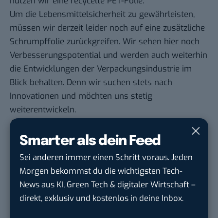
nutzen wir eine recycelte PET-Folie.
Um die Lebensmittelsicherheit zu gewährleisten,
müssen wir derzeit leider noch auf eine zusätzliche
Schrumpffolie zurückgreifen. Wir sehen hier noch
Verbesserungspotential und werden auch weiterhin
die Entwicklungen der Verpackungsindustrie im
Blick behalten. Denn wir suchen stets nach
Innovationen und möchten uns stetig
weiterentwickeln.
Außerdem war es mir ein persönliches Anliegen,
dass wir den Geschmack von Hans Ranke
Smarter als dein Feed
gemeinsam mit Experten weiter verbessern. Das ist
Sei anderen immer einen Schritt voraus. Jeden
uns gelungen – sehr gut sogar wie ich finde.
Morgen bekommst du die wichtigsten Tech-
Hans Ranke: Wie geht es jetzt
News aus KI, Green Tech & digitaler Wirtschaft –
weiter?
direkt, exklusiv und kostenlos in deine Inbox.
Wie geht es nun weiter? Was sind die nächsten