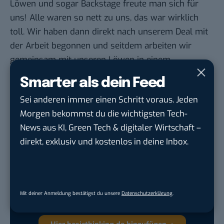
Löwen und sogar Backstage freute man sich für
uns! Alle waren so nett zu uns, das war wirklich
toll. Wir haben dann direkt nach unserem Deal mit
der Arbeit begonnen und seitdem arbeiten wir
gemeinsam mit unseren Löwen in einem
supertollen Team zusammen. Wir würden diesen
Smarter als dein Feed
Schritt immer wieder machen.
Sei anderen immer einen Schritt voraus. Jeden
Morgen bekommst du die wichtigsten Tech-
News aus KI, Green Tech & digitaler Wirtschaft –
Google lässt dich jetzt selbst bestimmen,
direkt, exklusiv und kostenlos in deine Inbox.
welche Quellen du in der Suche häufiger
siehst. Mit zwei schnellen Klicks kannst du
BASIC thinking kostenlos als bevorzugte
Quelle hinzufügen und damit unabhängigen
Mit deiner Anmeldung bestätigst du unsere
Datenschutzerklärung
.
Tech-Journalismus unterstützen. Vielen Dank!