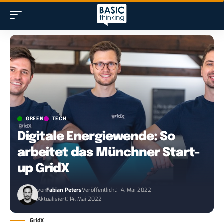
GREEN
TECH
Digitale Energiewende: So
arbeitet das Münchner Start-
up GridX
von
Fabian Peters
Veröffentlicht: 14. Mai 2022
Aktualisiert: 14. Mai 2022
GridX