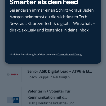
Smarter als dein Feed
Sei anderen immer einen Schritt voraus. Jeden
Anforderungs- und Projektmanager
Morgen bekommst du die wichtigsten Tech-
touristische...
News aus KI, Green Tech & digitaler Wirtschaft –
trendtours Holding GmbH
in
Eschborn
direkt, exklusiv und kostenlos in deine Inbox.
Mitarbeiter (m/w/d) Customer
Engagement / Soc...
BBBank eG
in
Berlin, Frankfurt am Main,
Mit deiner Anmeldung bestätigst du unsere
Datenschutzerklärung
.
Karlsruhe
Senior ASIC Digital Lead – ATPG & M...
Bosch Gruppe
in
Reutlingen
Volontärin / Volontär für
Kommunikation mit d...
DIHK | Deutsche Industrie- und