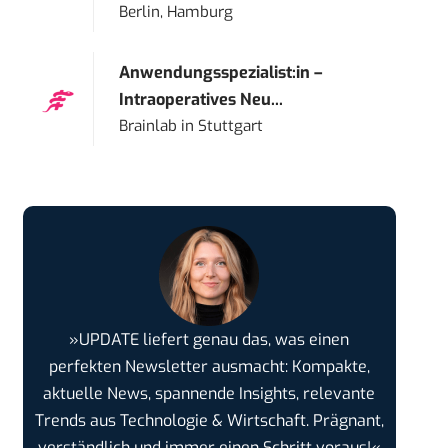
Berlin, Hamburg
Anwendungsspezialist:in –
Intraoperatives Neu...
Brainlab
in
Stuttgart
»UPDATE liefert genau das, was einen
perfekten Newsletter ausmacht: Kompakte,
aktuelle News, spannende Insights, relevante
Trends aus Technologie & Wirtschaft. Prägnant,
verständlich und immer einen Schritt voraus!«