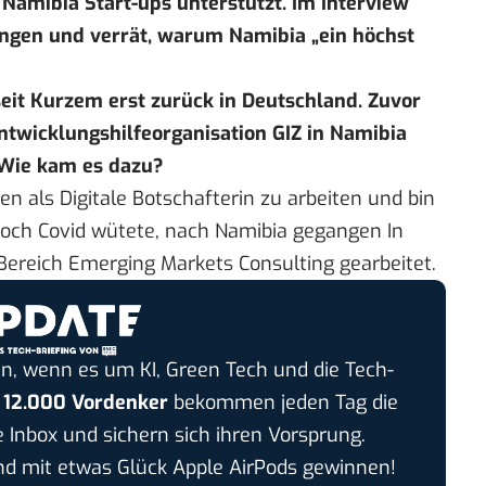
 Namibia Start-ups unterstützt. Im Interview
rungen und verrät, warum Namibia „ein höchst
 seit Kurzem erst zurück in Deutschland. Zuvor
Entwicklungshilfeorganisation GIZ in Namibia
. Wie kam es dazu?
 als Digitale Botschafterin zu arbeiten und bin
noch Covid wütete, nach Namibia gegangen In
ereich Emerging Markets Consulting gearbeitet.
n, wenn es um KI, Green Tech und die Tech-
r
12.000 Vordenker
bekommen jeden Tag die
e Inbox und sichern sich ihren Vorsprung.
 mit etwas Glück Apple AirPods gewinnen!