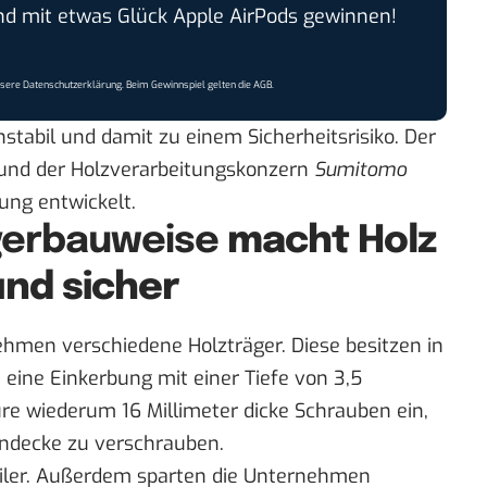
 mit etwas Glück Apple AirPods gewinnen!
nsere
Datenschutzerklärung
. Beim Gewinnspiel gelten die
AGB
.
nstabil und damit zu einem Sicherheitsrisiko. Der
und der Holzverarbeitungskonzern
Sumitomo
ung entwickelt.
gerbauweise
macht Holz
und sicher
ehmen verschiedene Holzträger. Diese besitzen in
eine Einkerbung mit einer Tiefe von 3,5
eure wiederum 16 Millimeter dicke Schrauben ein,
ondecke zu verschrauben.
biler. Außerdem sparten die Unternehmen