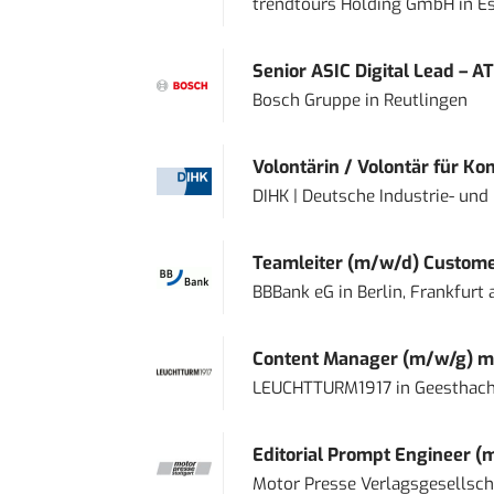
trendtours Holding GmbH
in
E
Senior ASIC Digital Lead – AT
Bosch Gruppe
in
Reutlingen
Volontärin / Volontär für Ko
DIHK | Deutsche Industrie- u
Teamleiter (m/w/d) Custome
BBBank eG
in
Berlin, Frankfurt
Content Manager (m/w/g) mi
LEUCHTTURM1917
in
Geesthach
Editorial Prompt Engineer (
Motor Presse Verlagsgesellsc