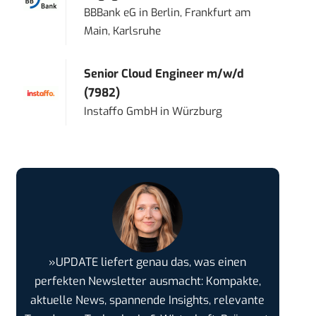
BBBank eG
in
Berlin, Frankfurt am
Main, Karlsruhe
Senior Cloud Engineer m/w/d
(7982)
Instaffo GmbH
in
Würzburg
»UPDATE liefert genau das, was einen
perfekten Newsletter ausmacht: Kompakte,
aktuelle News, spannende Insights, relevante