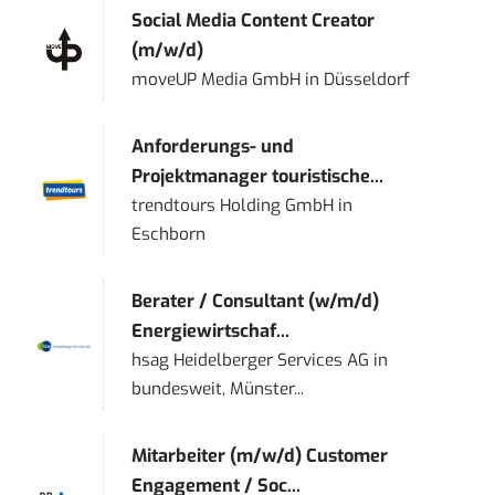
Social Media Content Creator
(m/w/d)
moveUP Media GmbH
in
Düsseldorf
Anforderungs- und
Projektmanager touristische...
trendtours Holding GmbH
in
Eschborn
Berater / Consultant (w/m/d)
Energiewirtschaf...
hsag Heidelberger Services AG
in
bundesweit, Münster...
Mitarbeiter (m/w/d) Customer
Engagement / Soc...