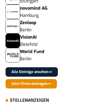
Stuttgart
novomind AG
Hamburg
Zenloop
Berlin
VisionAI
Bielefeld
World Fund
Berlin
Alle Einträge ansehen
Jetzt Firma eintragen
STELLENANZEIGEN