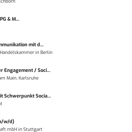
schborn
PG & M...
mmunikation mit d...
nd Handelskammer
in
Berlin
r Engagement / Soci...
 am Main, Karlsruhe
t Schwerpunkt Socia...
t
m/w/d)
haft mbH
in
Stuttgart