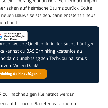
weise ein Überangebot an Holz. Seitdem der Import
her selten auf heimische Bäume zurück. Sollte
r neuen Bauweise steigen, dann entstehen neue
nen Land.
timmen, welche Quellen du in der Suche häufiger
cks kannst du BASIC thinking kostenlos als
und damit unabhängigen Tech-Journalismus
ützen. Vielen Dank!
thinking.de hinzufügen
27 zur nachhaltigen Kleinstadt werden
ben auf fremden Planeten garantieren