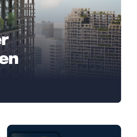
er
hen