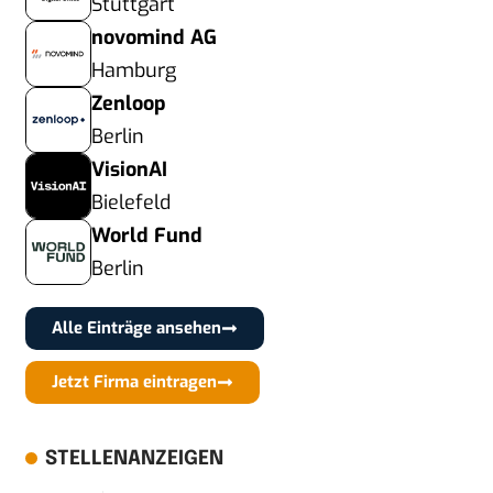
Stuttgart
novomind AG
Hamburg
Zenloop
Berlin
VisionAI
Bielefeld
World Fund
Berlin
Alle Einträge ansehen
Jetzt Firma eintragen
STELLENANZEIGEN