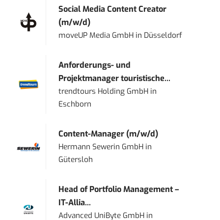
Social Media Content Creator
(m/w/d)
moveUP Media GmbH
in
Düsseldorf
Anforderungs- und
Projektmanager touristische...
trendtours Holding GmbH
in
Eschborn
Content-Manager (m/w/d)
Hermann Sewerin GmbH
in
Gütersloh
Head of Portfolio Management –
IT-Allia...
Advanced UniByte GmbH
in