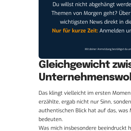
Du willst nicht abgehängt werde
Themen von Morgen geht? Übe
wichtigsten News direkt in di
Nur für kurze Zeit:
Anmelden und
Mit deiner Anmeldung bestätigst du u
Gleichgewicht zwi
Unternehmenswo
Das klingt vielleicht im ersten Momen
erzählte, ergab nicht nur Sinn, sonder
authentischen Blick hat auf das, was
bedeuten.
Was mich insbesondere beeindruckt ha