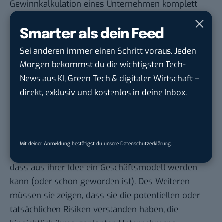
Gewinnkalkulation eines Unternehmen komplett
über den Haufen werfen. Gründer:innen sollten
deshalb verstehen, dass ihre Planungen verfehlt
Smarter als dein Feed
sind und in der Lage sein zu zeigen, welche
Sei anderen immer einen Schritt voraus. Jeden
Ausweichmöglichkeiten sie identifiziert und
Morgen bekommst du die wichtigsten Tech-
einkalkuliert haben.
News aus KI, Green Tech & digitaler Wirtschaft –
Fazit: Risiken, die für Start-up-
direkt, exklusiv und kostenlos in deine Inbox.
Investoren wichtig sind
Gründer:innen müssen in zwei Richtungen
Überlegungen anstellen, wenn sie Investoren
Mit deiner Anmeldung bestätigst du unsere
Datenschutzerklärung
.
überzeugen wollen. Sie müssen zeigen können,
dass aus ihrer Idee ein Geschäftsmodell werden
kann (oder schon geworden ist). Des Weiteren
müssen sie zeigen, dass sie die potentiellen oder
tatsächlichen Risiken verstanden haben, die