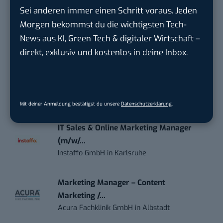
Anforderungs- und Projektmanager
Sei anderen immer einen Schritt voraus. Jeden
touristische...
Morgen bekommst du die wichtigsten Tech-
trendtours Holding GmbH
in
Eschborn
News aus KI, Green Tech & digitaler Wirtschaft –
direkt, exklusiv und kostenlos in deine Inbox.
Social Media Manager – Content
Creation...
Wiedmann & Winz GmbH
in
Geislingen an
der Steige
Mit deiner Anmeldung bestätigst du unsere
Datenschutzerklärung
.
IT Sales & Online Marketing Manager
(m/w/...
Instaffo GmbH
in
Karlsruhe
Marketing Manager – Content
Marketing /...
Acura Fachklinik GmbH
in
Albstadt