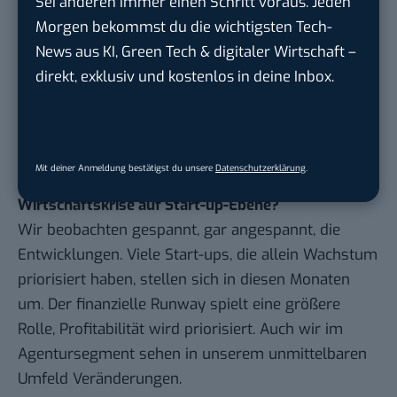
Sei anderen immer einen Schritt voraus. Jeden
wir einen Nachteil. Gleichzeitig ist Deutschland ein
Morgen bekommst du die wichtigsten Tech-
Standort, an dem wir aber auch für vieles dankbar
News aus KI, Green Tech & digitaler Wirtschaft –
sein können – vor allem, was unsere Bildung, unser
direkt, exklusiv und kostenlos in deine Inbox.
Sozialwesen und unsere so oft hinterfragte
Infrastruktur angeht. Unternehmen zehren auch von
all diesen Faktoren. Ich sehe das Thema also
ausgewogen mit Verbesserungspotential.
Mit deiner Anmeldung bestätigst du unsere
Datenschutzerklärung
.
Welche Rolle spielen die aktuelle Inflation und
Wirtschaftskrise auf Start-up-Ebene?
Wir beobachten gespannt, gar angespannt, die
Entwicklungen. Viele Start-ups, die allein Wachstum
priorisiert haben, stellen sich in diesen Monaten
um. Der finanzielle Runway spielt eine größere
Rolle, Profitabilität wird priorisiert. Auch wir im
Agentursegment sehen in unserem unmittelbaren
Umfeld Veränderungen.