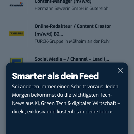
Content-Manager (m/w/d)
Hermann Sewerin GmbH
in
Gütersloh
Online-Redakteur / Content Creator
(m/w/d) B2...
TURCK-Gruppe
in
Mülheim an der Ruhr
Social Media – / Channel – Lead (...
EDEKA Südwest Stiftung & Co. KG
in
Offenburg
Smarter als dein Feed
Sei anderen immer einen Schritt voraus. Jeden
Volontär (m/w/d) Online-Redaktion &
Morgen bekommst du die wichtigsten Tech-
Conte...
News aus KI, Green Tech & digitaler Wirtschaft –
TURCK-Gruppe
in
Mülheim an der Ruhr
direkt, exklusiv und kostenlos in deine Inbox.
Digital Forensic Analyst (f/m/d)
ZEISS
in
Oberkochen (Baden-Württemberg),