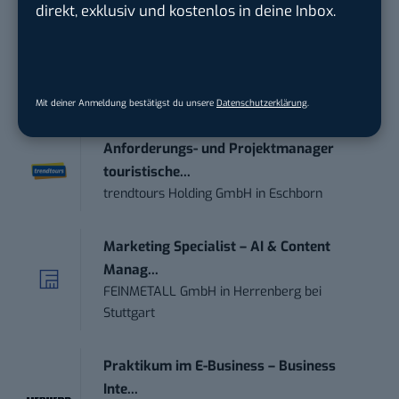
direkt, exklusiv und kostenlos in deine Inbox.
Das sind die 10 wichtigsten Technik-Trends im
Jahr 2023
STELLENANZEIGEN
Mit deiner Anmeldung bestätigst du unsere
Datenschutzerklärung
.
Anforderungs- und Projektmanager
touristische...
trendtours Holding GmbH
in
Eschborn
Marketing Specialist – AI & Content
Manag...
FEINMETALL GmbH
in
Herrenberg bei
Stuttgart
Praktikum im E-Business – Business
Inte...