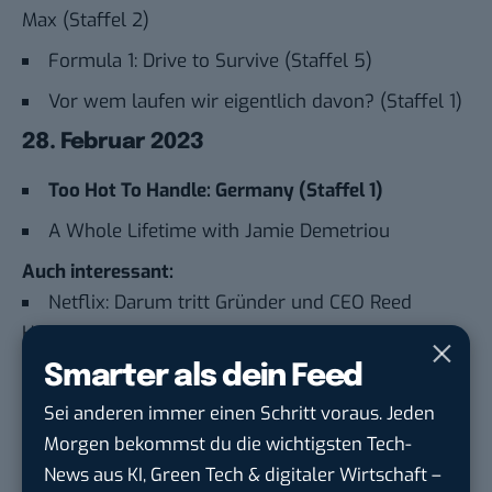
Max (Staffel 2)
Formula 1: Drive to Survive (Staffel 5)
Vor wem laufen wir eigentlich davon? (Staffel 1)
28. Februar 2023
Too Hot To Handle: Germany (Staffel 1)
A Whole Lifetime with Jamie Demetriou
Auch interessant:
Netflix: Darum tritt Gründer und CEO Reed
Hastings zurück
Smarter als dein Feed
Neue Pakete und Tarife: DAZN erhöht schon
wieder seine Preise
Sei anderen immer einen Schritt voraus. Jeden
Morgen bekommst du die wichtigsten Tech-
Paramount Plus: Alle Filme und Serien zum
News aus KI, Green Tech & digitaler Wirtschaft –
Deutschlandstart im Überblick