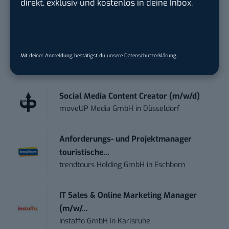
direkt, exklusiv und kostenlos in deine Inbox.
wichtigsten News des Tages – und sichern sich
damit ihren Vorsprung.
Hier kannst du dich
kostenlos anmelden.
Mit deiner Anmeldung bestätigst du unsere
Datenschutzerklärung
.
STELLENANZEIGEN
Social Media Content Creator (m/w/d)
moveUP Media GmbH
in
Düsseldorf
Anforderungs- und Projektmanager
touristische...
trendtours Holding GmbH
in
Eschborn
IT Sales & Online Marketing Manager
(m/w/...
Instaffo GmbH
in
Karlsruhe