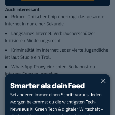
Auch interessant:
Rekord: Optischer Chip überträgt das gesamte
Internet in nur einer Sekunde
Langsames Internet: Verbraucherschützer
kritisieren Minderungsrecht
Kriminalität im Internet: Jeder vierte Jugendliche
ist laut Studie ein Troll
WhatsApp-Proxy einrichten: So kannst du
Internet-Sperren umgehen
Smarter als dein Feed
Du möchtest nicht abgehängt werden
, wenn es um
Sei anderen immer einen Schritt voraus. Jeden
KI, Green Tech und die Tech-Themen von Morgen
Morgen bekommst du die wichtigsten Tech-
geht? Über 12.000 smarte Leser bekommen jeden
News aus KI, Green Tech & digitaler Wirtschaft –
Tag UPDATE, unser Tech-Briefing mit den